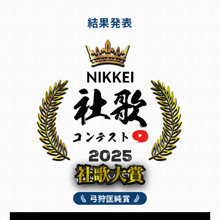
結果発表
弓狩匡純賞