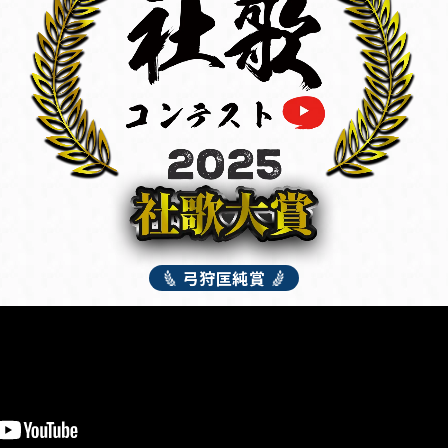
弓狩匡純賞